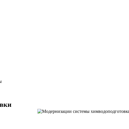
ы
овки