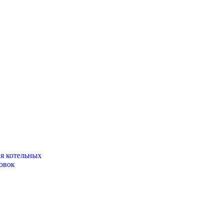
ия котельных
овок