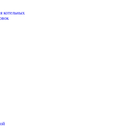
ия котельных
овок
ной