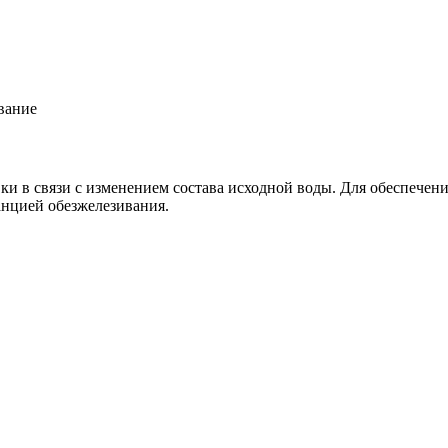
вание
 в связи с изменением состава исходной воды. Для обеспечения
нцией обезжелезивания.
Связаться с нами
Все услуги