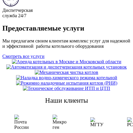
Диспетчерская
служба 24/7
Предоставляемые
услуги
Мы предлагаем своим клиентам комплекс услуг для надежной
и эффективной работы котельного оборудования
Смотреть все услуги
Аренда котельных
Автоматизация
Уникальные
Механическая
и
спецпредложения
Наладка
чистка котлов
диспетчеризация
Режимно-
водно-
котельных
от 18 000 ₽
Обслуживание
наладочные
Наши
клиенты
химического
установок
ИТП и ЦТП
испытания
режима
от 150 000 ₽
котлов
котельной
от 20 000 ₽
(РНИ)
от 55 000 ₽
от 60 000
₽