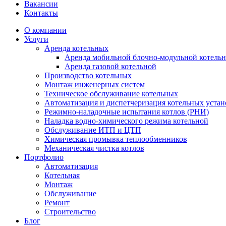
Вакансии
Контакты
О компании
Услуги
Аренда котельных
Аренда мобильной блочно-модульной котель
Аренда газовой котельной
Производство котельных
Монтаж инженерных систем
Техническое обслуживание котельных
Автоматизация и диспетчеризация котельных устан
Режимно-наладочные испытания котлов (РНИ)
Наладка водно-химического режима котельной
Обслуживание ИТП и ЦТП
Химическая промывка теплообменников
Механическая чистка котлов
Портфолио
Автоматизация
Котельная
Монтаж
Обслуживание
Ремонт
Строительство
Блог